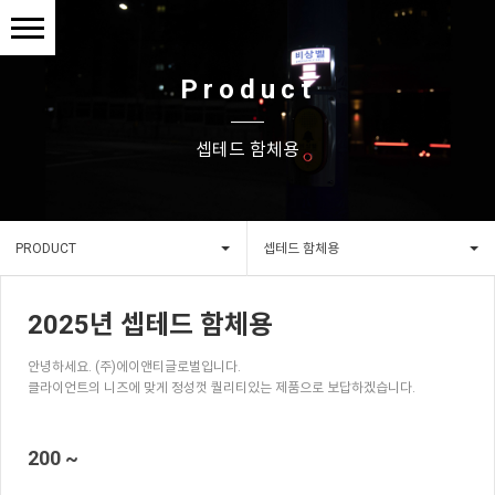
Product
셉테드 함체용
PRODUCT
셉테드 함체용
2025년 셉테드 함체용
안녕하세요. (주)에이앤티글로벌입니다.
클라이언트의 니즈에 맞게 정성껏 퀄리티있는 제품으로 보답하겠습니다.
200 ~