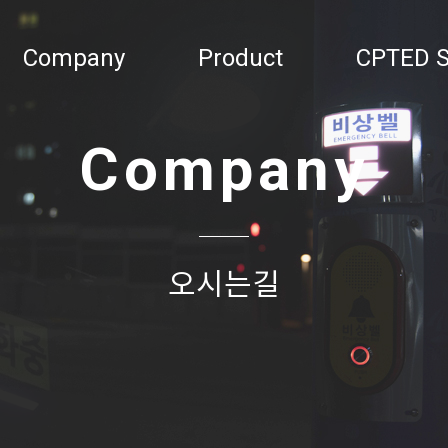
Company
Product
CPTED S
Company
오시는길